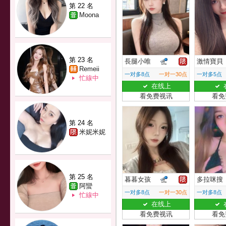
第 22 名
Moona
第 23 名
長腿小唯
激情寶貝
Remeii
一对多8点
一对一30点
一对多5点
忙線中
在线上
看免费视讯
看免
第 24 名
米妮米妮
第 25 名
暮暮女孩
多拉咪搜
阿蠻
一对多8点
一对一30点
一对多8点
忙線中
在线上
看免费视讯
看免