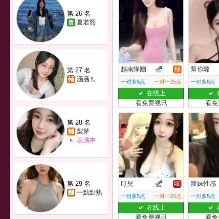
第 26 名
夏若熙
越南隊團
幫你璐
第 27 名
涵涵ㄦ
一对多6点
一对一25点
一对多8点
在线上
看免费视讯
看免
第 28 名
梨芽
表演中
第 29 名
叮兒
辣妹性感
一點點熟
一对多5点
一对一20点
一对多5点
在线上
看免费视讯
看免