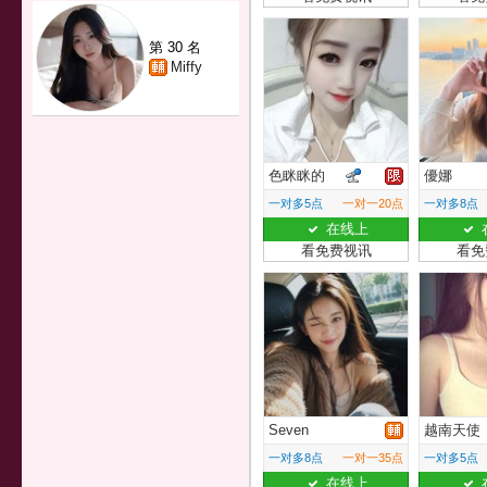
第 30 名
Miffy
色眯眯的
優娜
一对多5点
一对一20点
一对多8点
在线上
看免费视讯
看免
Seven
越南天使
一对多8点
一对一35点
一对多5点
在线上