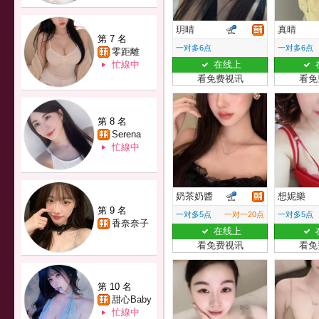
玥晴
真晴
第 7 名
一对多6点
一对多6点
零距離
忙線中
在线上
看免费视讯
看免
第 8 名
Serena
忙線中
奶茶奶醬
想妮樂
第 9 名
一对多5点
一对一20点
一对多5点
香奈奈子
在线上
看免费视讯
看免
第 10 名
甜心Baby
忙線中