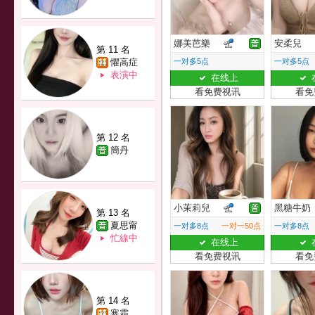
娜美芭樂
安柔兒
第 11 名
懼高症
一对多5点
一对多5点
表演中
在线上
看免费视讯
看免
第 12 名
簡丹
小茉莉兒
黑糖牛奶
第 13 名
夏思甯
一对多8点
一对一50点
一对多8点
忙線中
在线上
看免费视讯
看免
第 14 名
寒霜