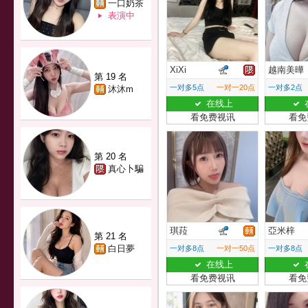
一口奶茶
表演中
XiXi
越南美曄
第 19 名
一对多5点
一对一20点
一对多2点
沐沐m
在线上
看免费视讯
看免
第 20 名
真心卜騙
琪菈
亞米梓
第 21 名
白日夢
一对多8点
一对一50点
一对多8点
在线上
看免费视讯
看免