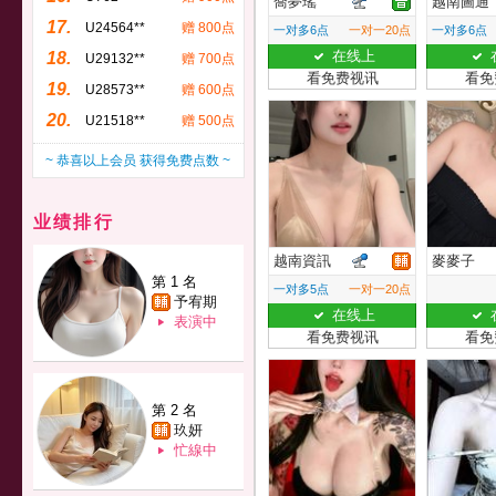
喬夢瑤
越南圖通
17.
U24564**
赠 800点
一对多6点
一对一20点
一对多6点
在线上
18.
U29132**
赠 700点
看免费视讯
看免
19.
U28573**
赠 600点
20.
U21518**
赠 500点
~ 恭喜以上会员 获得免费点数 ~
业绩排行
越南資訊
麥麥子
第 1 名
一对多5点
一对一20点
予宥期
在线上
表演中
看免费视讯
看免
第 2 名
玖妍
忙線中