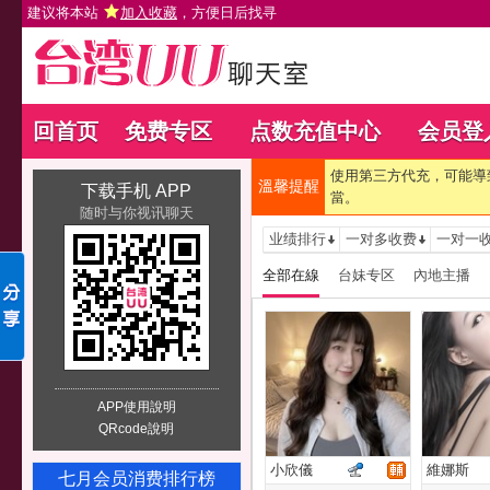
建议将本站
加入收藏
，方便日后找寻
回首页
免费专区
点数充值中心
会员登
使用第三方代充，可能導
溫馨提醒
下载手机 APP
當。
随时与你视讯聊天
业绩排行
一对多收费
一对一
全部在線
台妹专区
內地主播
APP使用說明
QRcode說明
小欣儀
維娜斯
七月会员消费排行榜