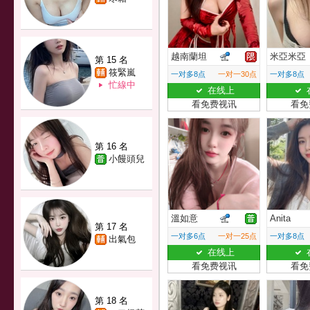
越南蘭坦
米亞米亞
第 15 名
筱緊嵐
一对多8点
一对一30点
一对多8点
忙線中
在线上
看免费视讯
看免
第 16 名
小饅頭兒
溫如意
Anita
第 17 名
一对多6点
一对一25点
一对多8点
出氣包
在线上
看免费视讯
看免
第 18 名