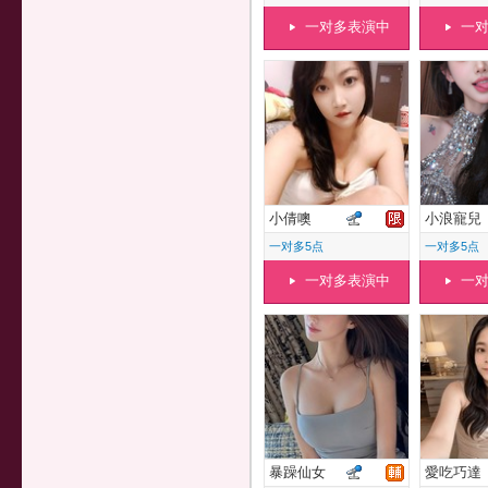
一对多表演中
一
小倩噢
小浪寵兒
一对多5点
一对多5点
一对多表演中
一
暴躁仙女
愛吃巧達