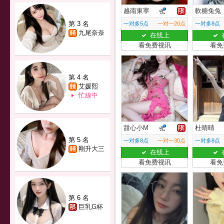
越南東寧
軟糖兔兔
第 3 名
一对多5点
一对一20点
一对多8点
九尾奈奈
在线上
看免费视讯
看免
第 4 名
艾媛熙
忙線中
甜心小M
杜晴晴
第 5 名
一对多8点
一对一30点
一对多8点
剛升大三
在线上
看免费视讯
看免
第 6 名
巨乳G杯